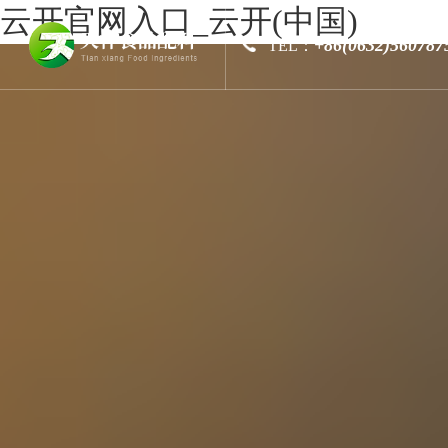
云开官网入口_云开(中国)
+86(0632)560787
TEL：