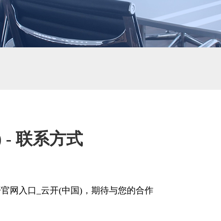
 - 联系方式
官网入口_云开(中国)，期待与您的合作