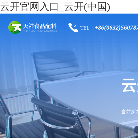
云开官网入口_云开(中国)
+86(0632)56078
TEL：
云
当前所