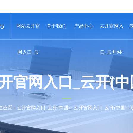
75
网站云开官
关于我们
产品中心
云开官网入
网入口_云
口_云开(中
开官网入口_云开(中
开(中国)
国)
在位置：
云开官网入口_云开(中国)
-
云开官网入口_云开(中国)
-