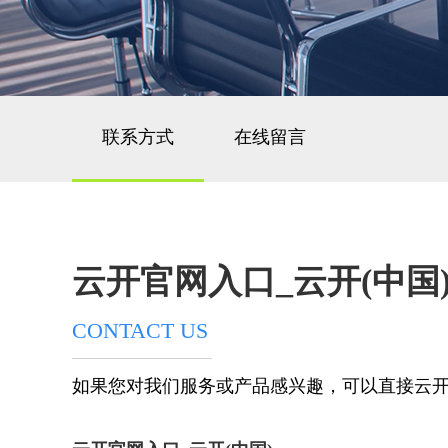
联系方式
在线留言
云开官网入口_云开(中国)
CONTACT US
如果您对我们服务或产品感兴趣，可以直接云开