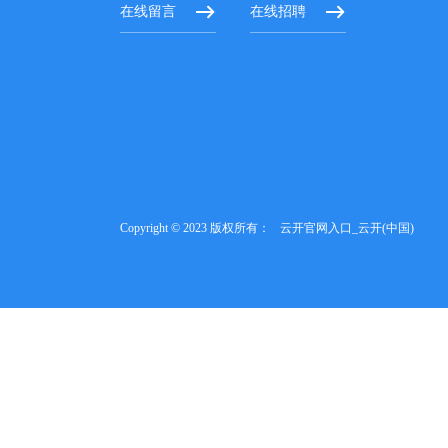
在线留言
在线招聘
Copyright © 2023 版权所有：
云开官网入口_云开(中国)