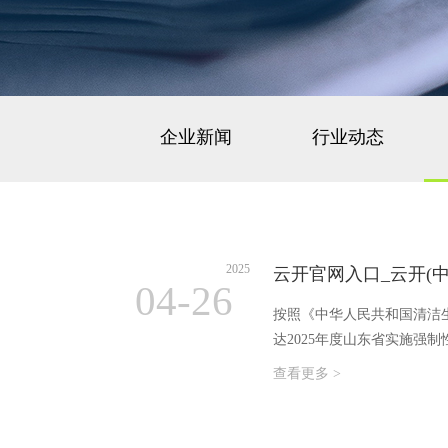
企业新闻
行业动态
2025
云开官网入口_云开(
04-26
按照《中华人民共和国清洁生
达2025年度山东省实施强
查看更多 >