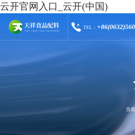
云开官网入口_云开(中国)
+86(0632)56
TEL：
当