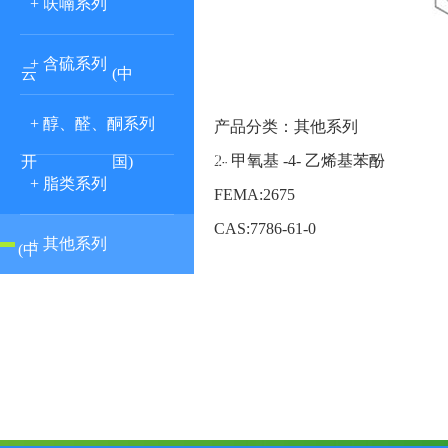
+ 呋喃系列
+ 含硫系列
云
(中
(中
+ 醇、醛、酮系列
产品分类：其他系列
2- 甲氧基 -4- 乙烯基苯酚
开
国)
国)
+ 脂类系列
FEMA:2675
CAS:7786-61-0
+ 其他系列
(中
国)