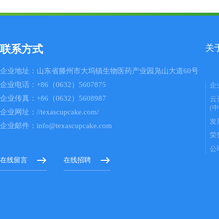
联系方式
关
企业地址：山东省滕州市大坞镇生物医药产业园凫山大道60号
企业电话：+86（0632）5607875
企
企业传真：+86（0632）5608987
云
(中
企业网址：//texascupcake.com/
发
企业邮件：info@texascupcake.com
荣
公
在线留言
在线招聘