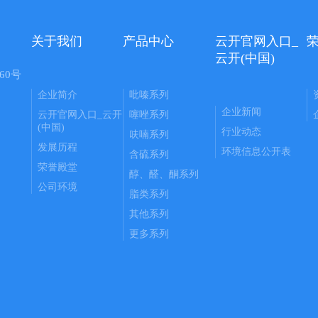
关于我们
产品中心
云开官网入口_
云开(中国)
60号
企业简介
吡嗪系列
企业新闻
云开官网入口_云开
噻唑系列
(中国)
行业动态
呋喃系列
发展历程
环境信息公开表
含硫系列
荣誉殿堂
醇、醛、酮系列
公司环境
脂类系列
其他系列
更多系列