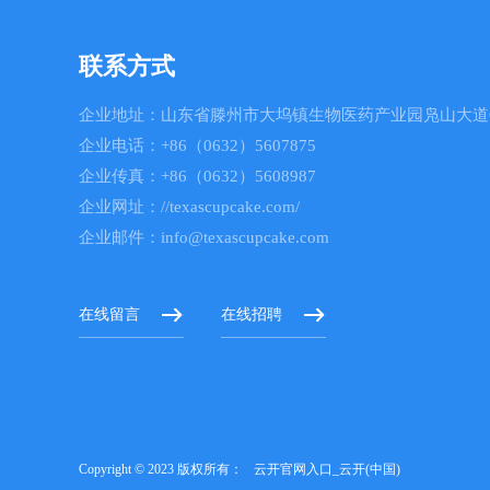
联系方式
企业地址：山东省滕州市大坞镇生物医药产业园凫山大道
企业电话：+86（0632）5607875
企业传真：+86（0632）5608987
企业网址：//texascupcake.com/
企业邮件：info@texascupcake.com
在线留言
在线招聘
Copyright © 2023 版权所有：
云开官网入口_云开(中国)