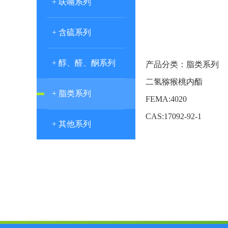
+ 呋喃系列
+ 含硫系列
+ 醇、醛、酮系列
产品分类：脂类系列
二氢猕猴桃内酯
+ 脂类系列
FEMA:4020
CAS:17092-92-1
+ 其他系列