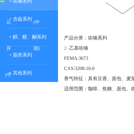
+ 呋喃系列
+ 含硫系列
云
(中
(中
+ 醇、醛、酮系列
产品分类：呋喃系列
2- 乙基呋喃
开
国)
国)
+ 脂类系列
FEMA:3673
CAS:3208-16-0
+ 其他系列
(中
香气特征：具有豆香、面包、麦芽
适用范围：咖啡、焦糖、面包、烘
国)