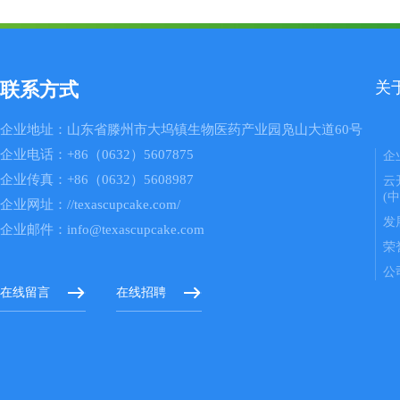
联系方式
关
企业地址：山东省滕州市大坞镇生物医药产业园凫山大道60号
企业电话：+86（0632）5607875
企
企业传真：+86（0632）5608987
云
(中
企业网址：//texascupcake.com/
发
企业邮件：info@texascupcake.com
荣
公
在线留言
在线招聘