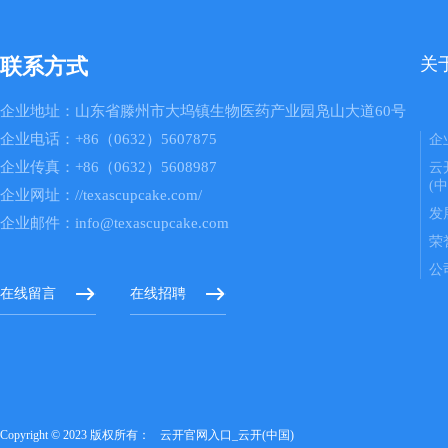
联系方式
关
企业地址：山东省滕州市大坞镇生物医药产业园凫山大道60号
企业电话：+86（0632）5607875
企
企业传真：+86（0632）5608987
云
(中
企业网址：//texascupcake.com/
发
企业邮件：info@texascupcake.com
荣
公
在线留言
在线招聘
Copyright © 2023 版权所有：
云开官网入口_云开(中国)