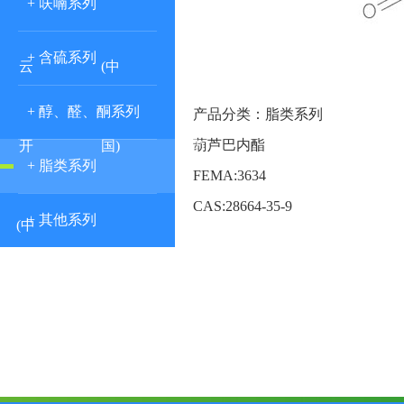
+ 呋喃系列
+ 含硫系列
云
(中
(中
+ 醇、醛、酮系列
产品分类：脂类系列
葫芦巴内酯
开
国)
国)
+ 脂类系列
FEMA:3634
CAS:28664-35-9
+ 其他系列
(中
国)