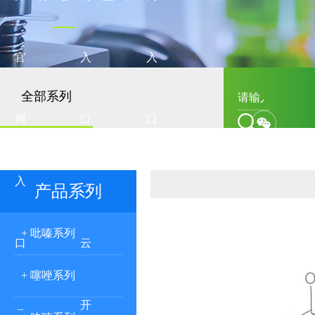
官
入
入
全部系列
网
口
口
入
_
_
产品系列
+ 吡嗪系列
口
云
云
+ 噻唑系列
_
开
开