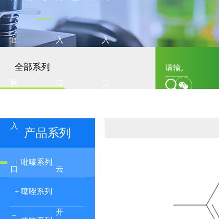
官
入
入
全部系列
网
口
口
入
_
_
产品系列
+ 吡嗪系列
口
云
云
+ 噻唑系列
_
开
开